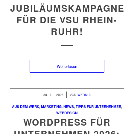
JUBILÄUMSKAMPAGNE
FÜR DIE VSU RHEIN-
RUHR!
Weiterlesen
/
30. JULI 2026
VON
WERK13
AUS DEM WERK
,
MARKETING
,
NEWS
,
TIPPS FÜR UNTERNEHMER
,
WEBDESIGN
WORDPRESS FÜR
UNTERNEHMEN 2026: