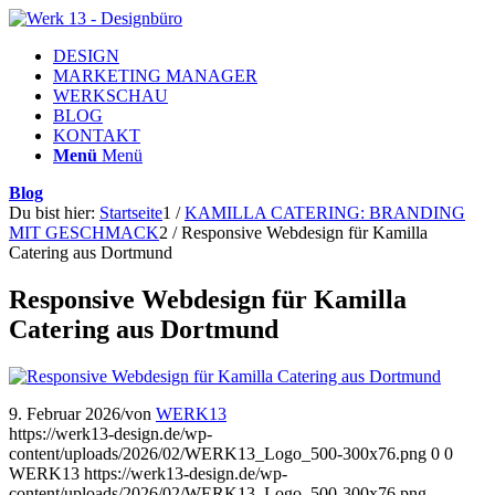
DESIGN
MARKETING MANAGER
WERKSCHAU
BLOG
KONTAKT
Menü
Menü
Blog
Du bist hier:
Startseite
1
/
KAMILLA CATERING: BRANDING
MIT GESCHMACK
2
/
Responsive Webdesign für Kamilla
Catering aus Dortmund
Responsive Webdesign für Kamilla
Catering aus Dortmund
9. Februar 2026
/
von
WERK13
https://werk13-design.de/wp-
content/uploads/2026/02/WERK13_Logo_500-300x76.png
0
0
WERK13
https://werk13-design.de/wp-
content/uploads/2026/02/WERK13_Logo_500-300x76.png