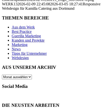
WERK13
2026-02-09 22:45:08
2026-03-05 18:27:41
Responsive
Webdesign für Kamilla Catering aus Dortmund
THEMEN BEREICHE
Aus dem Werk
Best Practice
Guerilla Marketing
Kunden und Projekte
Marketing
News
Tipps für Unternehmer
Webdesign
AUS UNSEREM ARCHIV
AUS
UNSEREM
ARCHIV
Social Media
DIE NEUSTEN ARBEITEN