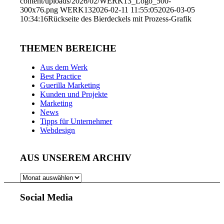
content/uploads/2026/02/WERK13_Logo_500-
300x76.png
WERK13
2026-02-11 11:55:05
2026-03-05
10:34:16
Rückseite des Bierdeckels mit Prozess-Grafik
THEMEN BEREICHE
Aus dem Werk
Best Practice
Guerilla Marketing
Kunden und Projekte
Marketing
News
Tipps für Unternehmer
Webdesign
AUS UNSEREM ARCHIV
AUS
UNSEREM
ARCHIV
Social Media