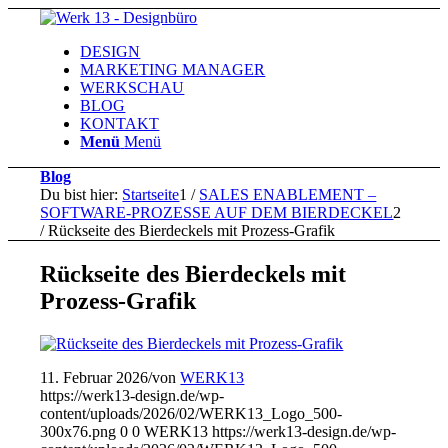
DESIGN
MARKETING MANAGER
WERKSCHAU
BLOG
KONTAKT
Menü
Menü
Blog
Du bist hier:
Startseite
1
/
SALES ENABLEMENT –
SOFTWARE-PROZESSE AUF DEM BIERDECKEL
2
/
Rückseite des Bierdeckels mit Prozess-Grafik
Rückseite des Bierdeckels mit
Prozess-Grafik
11. Februar 2026
/
von
WERK13
https://werk13-design.de/wp-
content/uploads/2026/02/WERK13_Logo_500-
300x76.png
0
0
WERK13
https://werk13-design.de/wp-