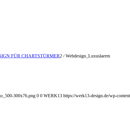
ESIGN FÜR CHARTSTÜRMER
2
/
Webdesign_Luxuslaerm
go_500-300x76.png
0
0
WERK13
https://werk13-design.de/wp-con