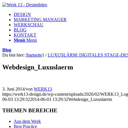
DESIGN
MARKETING MANAGER
WERKSCHAU
BLOG
KONTAKT
Menü
Menü
Blog
Du bist hier:
Startseite
1
/
LUXUSLÄRM: DIGITALES STAGE-D
Webdesign_Luxuslaerm
3. Juni 2014
/
von
WERK13
https://werk13-design.de/wp-content/uploads/2026/02/WERK13_Lo
06-03 13:29:32
2014-06-03 13:29:32
Webdesign_Luxuslaerm
THEMEN BEREICHE
Aus dem Werk
Best Practice