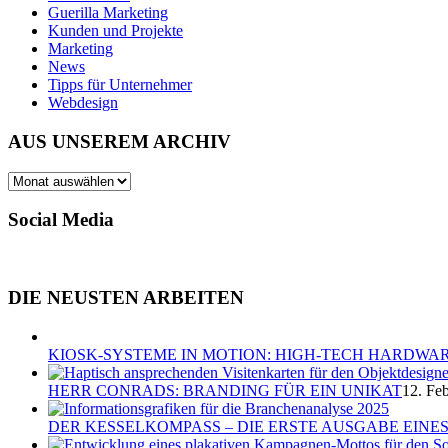
Guerilla Marketing
Kunden und Projekte
Marketing
News
Tipps für Unternehmer
Webdesign
AUS UNSEREM ARCHIV
AUS
UNSEREM
ARCHIV
Social Media
DIE NEUSTEN ARBEITEN
KIOSK-SYSTEME IN MOTION: HIGH-TECH HARDWAR
HERR CONRADS: BRANDING FÜR EIN UNIKAT
12. Fe
DER KESSELKOMPASS – DIE ERSTE AUSGABE EIN