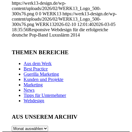
https://werk13-design.de/wp-
content/uploads/2026/02/WERK13_Logo_500-
300x76.png
0
0
WERK13
https://werk13-design.de/wp-
content/uploads/2026/02/WERK13_Logo_500-
300x76.png
WERK13
2026-02-10 12:01:40
2026-03-05
18:35:56
Responsive Webdesign für die erfolgreiche
deutsche Pop-Band Luxuslärm 2014
THEMEN BEREICHE
Aus dem Werk
Best Practice
Guerilla Marketing
Kunden und Projekte
Marketing
News
Tipps für Unternehmer
Webdesign
AUS UNSEREM ARCHIV
AUS