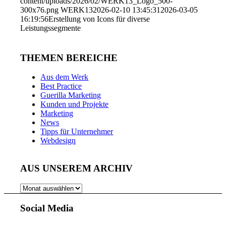
content/uploads/2026/02/WERK13_Logo_500-
300x76.png
WERK13
2026-02-10 13:45:31
2026-03-05
16:19:56
Erstellung von Icons für diverse
Leistungssegmente
THEMEN BEREICHE
Aus dem Werk
Best Practice
Guerilla Marketing
Kunden und Projekte
Marketing
News
Tipps für Unternehmer
Webdesign
AUS UNSEREM ARCHIV
AUS
UNSEREM
ARCHIV
Social Media