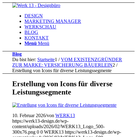
DESIGN
MARKETING MANAGER
WERKSCHAU
BLOG
KONTAKT
Menü
Menü
Blog
Du bist hier:
Startseite
1
/
VOM EXISTENZGRÜNDER
ZUR MARKE: VERSICHERUNG BÄUERLEIN
2
/
Erstellung von Icons für diverse Leistungssegmente
Erstellung von Icons für diverse
Leistungssegmente
10. Februar 2026
/
von
WERK13
https://werk13-design.de/wp-
content/uploads/2026/02/WERK13_Logo_500-
300x76.png
0
0
WERK13
https://werk13-design.de/wp-