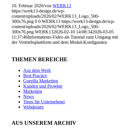
10. Februar 2026
/
von
WERK13
https://werk13-design.de/wp-
content/uploads/2026/02/WERK13_Logo_500-
300x76.png
0
0
WERK13
https://werk13-design.de/wp-
content/uploads/2026/02/WERK13_Logo_500-
300x76.png
WERK13
2026-02-10 14:08:34
2026-03-05
11:37:46
Informations-Video als Tutorial zum Umgang mit
der Vertriebsplattform und dem Modul-Konfigurator
THEMEN BEREICHE
Aus dem Werk
Best Practice
Guerilla Marketing
Kunden und Projekte
Marketing
News
Tipps für Unternehmer
Webdesign
AUS UNSEREM ARCHIV