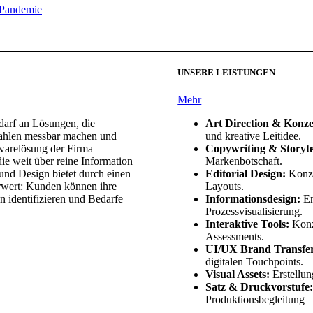
UNSERE LEISTUNGEN
Mehr
arf an Lösungen, die
Art Direction & Konze
zahlen messbar machen und
und kreative Leitidee.
twarelösung der Firma
Copywriting & Storyte
ie weit über reine Information
Markenbotschaft.
und Design bietet durch einen
Editorial Design:
Konze
rwert: Kunden können ihre
Layouts.
n identifizieren und Bedarfe
Informationsdesign:
En
Prozessvisualisierung.
Interaktive Tools:
Konz
Assessments.
UI/UX Brand Transfe
digitalen Touchpoints.
Visual Assets:
Erstellun
Satz & Druckvorstufe
Produktionsbegleitung