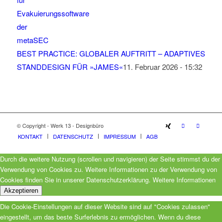
BEST PRACTICE: GLOBALER AUFTRITT – ADAPTIVES
STANDDESIGN FÜR »JAMES«
11. Februar 2026 - 15:32
© Copyright - Werk 13 - Designbüro
KONTAKT
DATENSCHUTZ
IMPRESSUM
AGB
Durch die weitere Nutzung (scrollen und navigieren) der Seite stimmst du der
Verwendung von Cookies zu. Weitere Informationen zu der Verwendung von
Cookies finden Sie in unserer Datenschutzerklärung.
Weitere Informationen
Akzeptieren
Die Cookie-Einstellungen auf dieser Website sind auf "Cookies zulassen"
eingestellt, um das beste Surferlebnis zu ermöglichen. Wenn du diese