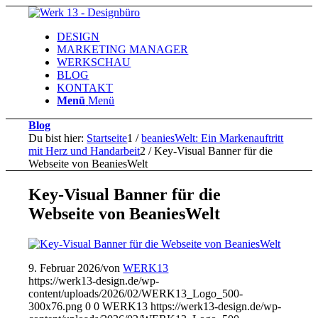
DESIGN
MARKETING MANAGER
WERKSCHAU
BLOG
KONTAKT
Menü
Menü
Blog
Du bist hier:
Startseite
1
/
beaniesWelt: Ein Markenauftritt
mit Herz und Handarbeit
2
/
Key-Visual Banner für die
Webseite von BeaniesWelt
Key-Visual Banner für die
Webseite von BeaniesWelt
9. Februar 2026
/
von
WERK13
https://werk13-design.de/wp-
content/uploads/2026/02/WERK13_Logo_500-
300x76.png
0
0
WERK13
https://werk13-design.de/wp-