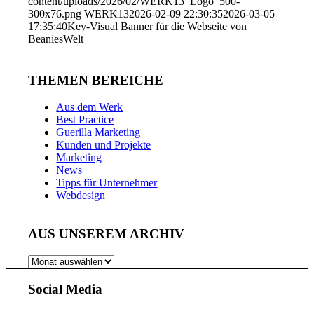
content/uploads/2026/02/WERK13_Logo_500-
300x76.png
WERK13
2026-02-09 22:30:35
2026-03-05
17:35:40
Key-Visual Banner für die Webseite von
BeaniesWelt
THEMEN BEREICHE
Aus dem Werk
Best Practice
Guerilla Marketing
Kunden und Projekte
Marketing
News
Tipps für Unternehmer
Webdesign
AUS UNSEREM ARCHIV
AUS
UNSEREM
ARCHIV
Social Media