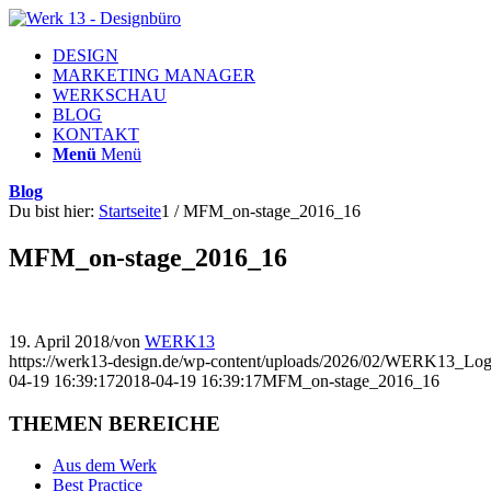
DESIGN
MARKETING MANAGER
WERKSCHAU
BLOG
KONTAKT
Menü
Menü
Blog
Du bist hier:
Startseite
1
/
MFM_on-stage_2016_16
MFM_on-stage_2016_16
19. April 2018
/
von
WERK13
https://werk13-design.de/wp-content/uploads/2026/02/WERK13_Lo
04-19 16:39:17
2018-04-19 16:39:17
MFM_on-stage_2016_16
THEMEN BEREICHE
Aus dem Werk
Best Practice