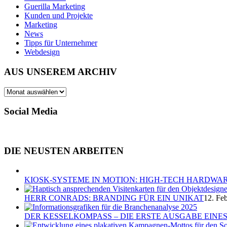
Guerilla Marketing
Kunden und Projekte
Marketing
News
Tipps für Unternehmer
Webdesign
AUS UNSEREM ARCHIV
AUS
UNSEREM
ARCHIV
Social Media
DIE NEUSTEN ARBEITEN
KIOSK-SYSTEME IN MOTION: HIGH-TECH HARDWAR
HERR CONRADS: BRANDING FÜR EIN UNIKAT
12. Fe
DER KESSELKOMPASS – DIE ERSTE AUSGABE EIN