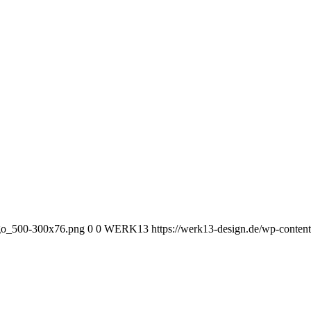
go_500-300x76.png
0
0
WERK13
https://werk13-design.de/wp-con