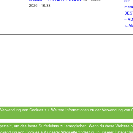
2026 - 16:33
BES
– A
»JA
er Verwendung von Cookies zu. Weitere Informationen zu der Verwendung von 
ngestellt, um das beste Surferlebnis zu ermöglichen. Wenn du diese Website 
 Verwendung von Cookies auf unserer Webseite findest du in unserer Datenschu