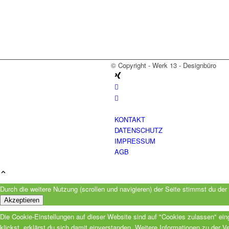
© Copyright - Werk 13 - Designbüro
KONTAKT
DATENSCHUTZ
IMPRESSUM
AGB
Durch die weitere Nutzung (scrollen und navigieren) der Seite stimmst du d
Akzeptieren
Die Cookie-Einstellungen auf dieser Website sind auf "Cookies zulassen" ei
klickst, erklärst du sich damit einverstanden. Weitere Informationen zu der