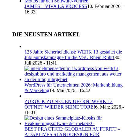
JAMES – VIVA LA PROCESS
10. Februar 2026 -
16:33
DIE NEUSTEN ARTIKEL
125 Jahre Sicherheitdienst: WERK 13 gestaltet die
Jubiläumskampagne für die VSU Rhein-Ruhr!
30.
Juli 2026 - 11:41
WordPress für Unternehmen 2026: Markenbildung
& Marketing
19. Mai 2026 - 16:42
ZURÜCK ZU NEUEN UFERN: WERK 13
ÖFFNET WIEDER SEINE TORE!
6. März 2026 -
16:01
BEST PRACTICE: GLOBALER AUFTRITT –
ADAPTIVES STANDDESIGN FÜR